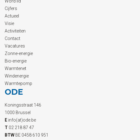
Word lid
Cijfers
Actueel
Visie
Activiteiten
Contact
Vacatures
Zonne-energie
Bio-energie
Warmtenet
Windenergie
Warmtepomp
ODE
Koningsstraat 146
1000 Brussel
E
info(at)ode.be
T
02 218 87 47
BTW
BE 0458 610 951