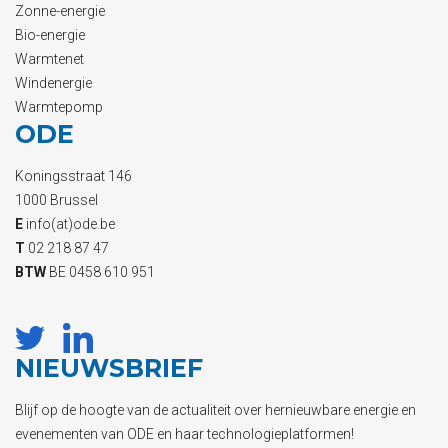
Zonne-energie
Bio-energie
Warmtenet
Windenergie
Warmtepomp
ODE
Koningsstraat 146
1000 Brussel
E
info(at)ode.be
T
02 218 87 47
BTW
BE 0458 610 951
NIEUWSBRIEF
Blijf op de hoogte van de actualiteit over hernieuwbare energie en
evenementen van ODE en haar technologieplatformen!