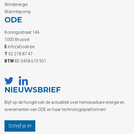
Windenergie
Warmtepomp
ODE
Koningsstraat 146
1000 Brussel
E
info(at)ode.be
T
02 218 87 47
BTW
BE 0458 610 951
NIEUWSBRIEF
Blijf op de hoogte van de actualiteit over hernieuwbare energie en
evenementen van ODE en haar technologieplatformen!
Schrijf je in!