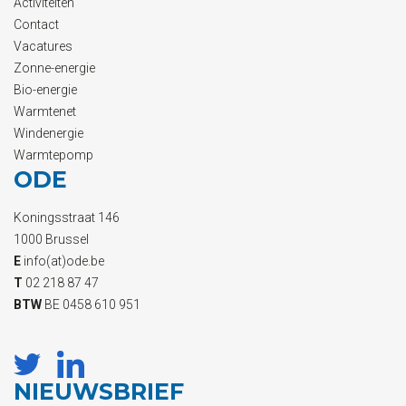
Activiteiten
Contact
Vacatures
Zonne-energie
Bio-energie
Warmtenet
Windenergie
Warmtepomp
ODE
Koningsstraat 146
1000 Brussel
E
info(at)ode.be
T
02 218 87 47
BTW
BE 0458 610 951
NIEUWSBRIEF