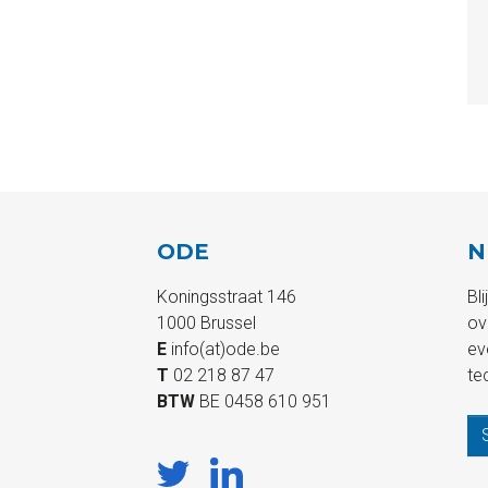
ODE
N
Koningsstraat 146
Bl
1000 Brussel
ov
E
info(at)ode.be
ev
T
02 218 87 47
te
BTW
BE 0458 610 951
S