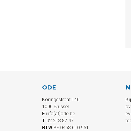
ODE
N
Koningsstraat 146
Bl
1000 Brussel
ov
E
info(at)ode.be
ev
T
02 218 87 47
te
BTW
BE 0458 610 951