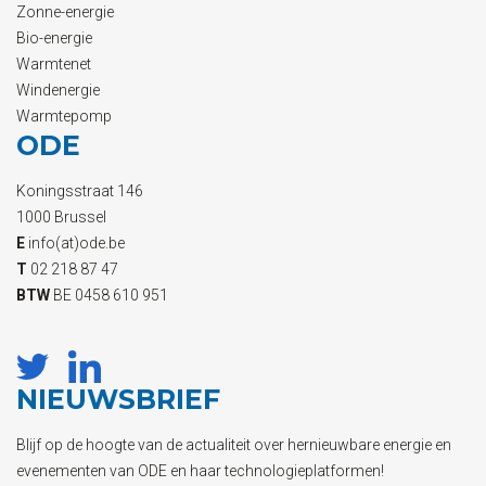
Zonne-energie
Bio-energie
Warmtenet
Windenergie
Warmtepomp
ODE
Koningsstraat 146
1000 Brussel
E
info(at)ode.be
T
02 218 87 47
BTW
BE 0458 610 951
NIEUWSBRIEF
Blijf op de hoogte van de actualiteit over hernieuwbare energie en
evenementen van ODE en haar technologieplatformen!